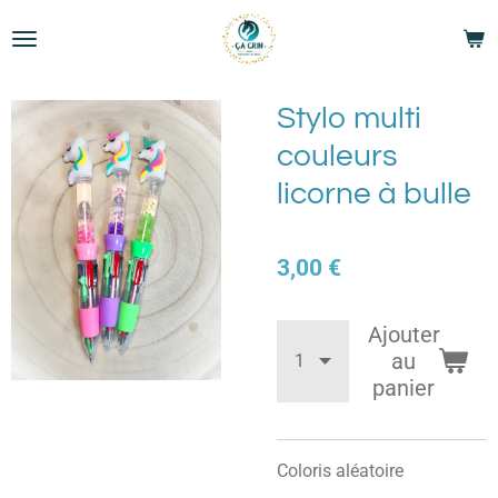
Passer
au
contenu
principal
Stylo multi
couleurs
licorne à bulle
3,00 €
Ajouter
au
panier
Coloris aléatoire