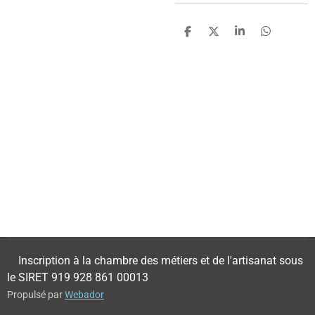
P
P
P
P
a
a
a
a
r
r
r
r
t
t
t
t
a
a
a
a
g
g
g
g
e
e
e
e
r
r
r
r
Inscription à la chambre des métiers et de l'artisanat sous
le SIRET 919 928 861 00013
Propulsé par
Webador