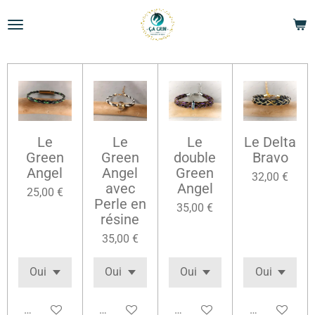
Passer
au
contenu
principal
Le
Le
Le
Le Delta
Green
Green
double
Bravo
Angel
Angel
Green
32,00 €
avec
Angel
25,00 €
Perle en
35,00 €
résine
35,00 €
Voir les détails
Voir les détails
Voir les détails
Voir les détai