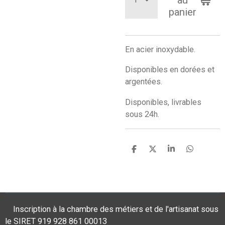
panier
En acier inoxydable.
Disponibles en dorées et
argentées.
Disponibles, livrables
sous 24h.
P
P
P
P
a
a
a
a
r
r
r
r
t
t
t
t
a
a
a
a
g
g
g
g
e
e
e
e
Inscription à la chambre des métiers et de l'artisanat sous
r
r
r
r
le SIRET 919 928 861 00013