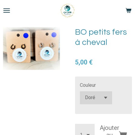
Passer
au
contenu
principal
BO petits fers
à cheval
5,00 €
Couleur
Ajouter
au