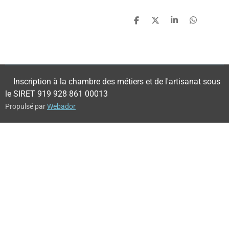
P
P
P
P
a
a
a
a
r
r
r
r
t
t
t
t
a
a
a
a
g
g
g
g
e
e
e
e
Inscription à la chambre des métiers et de l'artisanat sous
r
r
r
r
le SIRET 919 928 861 00013
Propulsé par
Webador